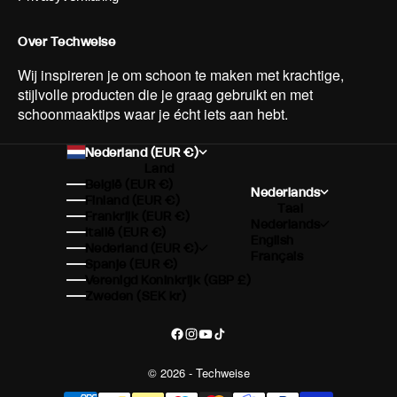
Over Techweise
Wij inspireren je om schoon te maken met krachtige,
stijlvolle producten die je graag gebruikt en met
schoonmaaktips waar je écht iets aan hebt.
Nederland (EUR €)
Land
België (EUR €)
Nederlands
Finland (EUR €)
Taal
Frankrijk (EUR €)
Nederlands
Italië (EUR €)
English
Nederland (EUR €)
Français
Spanje (EUR €)
Verenigd Koninkrijk (GBP £)
Zweden (SEK kr)
© 2026 - Techweise