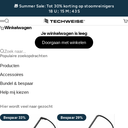
Naar inhoud
🎁 Summer Sale: Tot 30% korting op stoomreinigers
:
:
18
U
15
M
43
S
Techweise
Zoeken
Wi
Menu
Winkelwagen
Je winkelwagen is leeg
Doorgaan met winkelen
Zoek naar...
Populaire zoekopdrachten
Producten
Accessoires
Bundel & bespaar
Help mij kiezen
Hier wordt veel naar gezocht
Bespaar 33%
Bespaar 29%