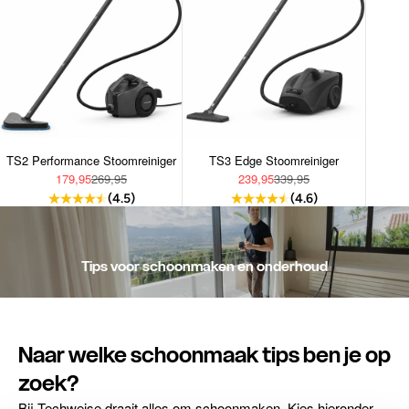
TS2 Performance Stoomreiniger
TS3 Edge Stoomreiniger
Aanbiedingsprijs
Normale prijs
Aanbiedingsprijs
Normale prijs
179,95
269,95
239,95
339,95
(4.5)
(4.6)
Tips voor schoonmaken en onderhoud
Naar welke schoonmaak tips ben je op
zoek?
Bij Techweise draait alles om schoonmaken. Kies hieronder