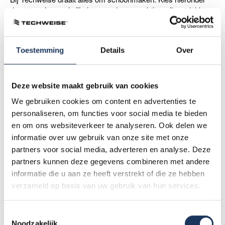
de categorie waarin jij nieuwe schoonmaaktips wilt ontdekken.
Badkamer & Sanitair
Toestemming
Details
Over
Deze website maakt gebruik van cookies
Schoonmaken met stoom
We gebruiken cookies om content en advertenties te
personaliseren, om functies voor social media te bieden
en om ons websiteverkeer te analyseren. Ook delen we
Vloeren
informatie over uw gebruik van onze site met onze
partners voor social media, adverteren en analyse. Deze
partners kunnen deze gegevens combineren met andere
Keuken & Apparatuur
informatie die u aan ze heeft verstrekt of die ze hebben
verzameld op basis van uw gebruik van hun services.
Verstoppingen
Toestemmingsselectie
Noodzakelijk