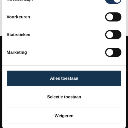
Tapijt, stof & beddengoed
Voorkeuren
Statistieken
Marketing
Schrijf je in en ontvang schoonmaaktips & persoonlijke kortingen!
Alles toestaan
E-mailadres
Abonneren
Selectie toestaan
Door je in te schrijven ga je akkoord met onze
voorwaarden.
Weigeren
Bekijk meer