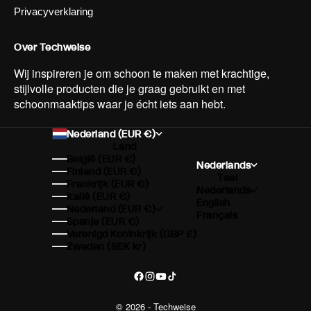
Privacyverklaring
Over Techweise
Wij inspireren je om schoon te maken met krachtige,
stijlvolle producten die je graag gebruikt en met
schoonmaaktips waar je écht iets aan hebt.
Nederland (EUR €)
Land
België (EUR €)
Nederlands
Finland (EUR €)
Taal
Frankrijk (EUR €)
Nederlands
Italië (EUR €)
English
Nederland (EUR €)
Français
Spanje (EUR €)
Verenigd Koninkrijk (GBP £)
Zweden (SEK kr)
© 2026 - Techweise