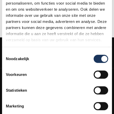
mogelijk om klachten aan te melden via het ODR-platform van
personaliseren, om functies voor social media te bieden
de Europese Commissie. Dit ODR-platform is
hier
te vinden.
en om ons websiteverkeer te analyseren. Ook delen we
Wanneer je klacht nog niet elders in behandeling is, staat het je
informatie over uw gebruik van onze site met onze
vrij om je klacht te deponeren via het platform van de
partners voor social media, adverteren en analyse. Deze
Europese Unie.
partners kunnen deze gegevens combineren met andere
informatie die u aan ze heeft verstrekt of die ze hebben
verzameld op basis van uw gebruik van hun services.
Toestemmingsselectie
Noodzakelijk
Schrijf je in en ontvang schoonmaaktips & persoonlijke kortingen!
Voorkeuren
E-mailadres
Abonneren
Statistieken
Door je in te schrijven ga je akkoord met onze
voorwaarden.
Marketing