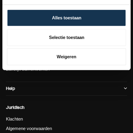
Bekijk meer
Schoonmaaktips
Alles toestaan
Techweise reviews
Onze visie
Selectie toestaan
Content creators
Werken bij Techweise
Weigeren
Schoonmaak community
Zakelijk samenwerken
Help
Juridisch
Klachten
Algemene voorwaarden