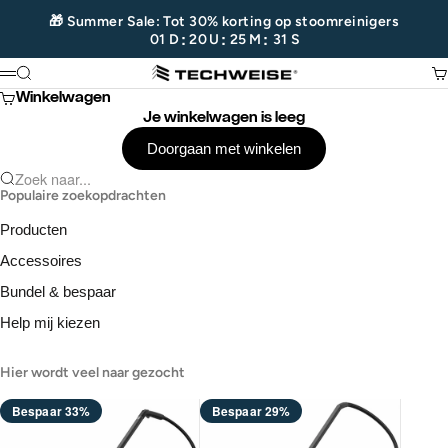
Naar inhoud
🎁 Summer Sale: Tot 30% korting op stoomreinigers
:
:
:
01
D
20
U
25
M
31
S
Techweise
Zoeken
Wi
Menu
Winkelwagen
Je winkelwagen is leeg
Doorgaan met winkelen
Zoek naar...
Populaire zoekopdrachten
Producten
Accessoires
Bundel & bespaar
Help mij kiezen
Hier wordt veel naar gezocht
Bespaar 33%
Bespaar 29%