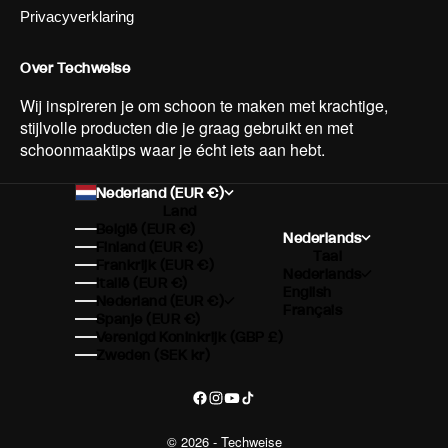
Privacyverklaring
Over Techweise
Wij inspireren je om schoon te maken met krachtige,
stijlvolle producten die je graag gebruikt en met
schoonmaaktips waar je écht iets aan hebt.
Nederland (EUR €)
Land
België (EUR €)
Nederlands
Finland (EUR €)
Taal
Frankrijk (EUR €)
Nederlands
Italië (EUR €)
English
Nederland (EUR €)
Français
Spanje (EUR €)
Verenigd Koninkrijk (GBP £)
Zweden (SEK kr)
© 2026 - Techweise