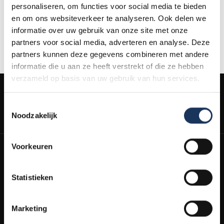
mogelijk om klachten aan te melden via het ODR-platform van
personaliseren, om functies voor social media te bieden
de Europese Commissie. Dit ODR-platform is
hier
te vinden.
en om ons websiteverkeer te analyseren. Ook delen we
Wanneer je klacht nog niet elders in behandeling is, staat het je
informatie over uw gebruik van onze site met onze
vrij om je klacht te deponeren via het platform van de
partners voor social media, adverteren en analyse. Deze
Europese Unie.
partners kunnen deze gegevens combineren met andere
informatie die u aan ze heeft verstrekt of die ze hebben
verzameld op basis van uw gebruik van hun services.
Toestemmingsselectie
Noodzakelijk
Schrijf je in en ontvang schoonmaaktips & persoonlijke kortingen!
Voorkeuren
E-mailadres
Abonneren
Statistieken
Door je in te schrijven ga je akkoord met onze
voorwaarden.
Marketing