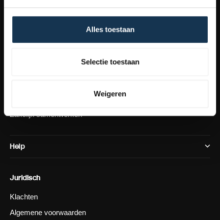
Bekijk meer
Schoonmaaktips
Alles toestaan
Techweise reviews
Onze visie
Selectie toestaan
Content creators
Werken bij Techweise
Weigeren
Schoonmaak community
Zakelijk samenwerken
Help
Juridisch
Klachten
Algemene voorwaarden