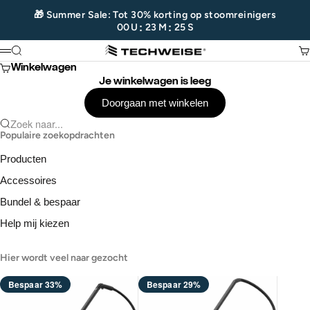
Naar inhoud
🎁 Summer Sale: Tot 30% korting op stoomreinigers
:
:
00
U
23
M
25
S
Techweise
Zoeken
Wi
Menu
Winkelwagen
Je winkelwagen is leeg
Doorgaan met winkelen
Zoek naar...
Populaire zoekopdrachten
Producten
Accessoires
Bundel & bespaar
Help mij kiezen
Hier wordt veel naar gezocht
Bespaar 33%
Bespaar 29%